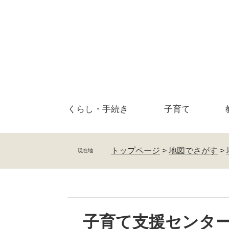
ペ
メ
ー
ニ
ジ
ュ
の
ー
先
を
頭
飛
で
ば
す
し
。
て
くらし・
手続き
子育て
本
文
へ
トップページ
>
地図でさがす
>
現在地
本
文
子育て支援センタ