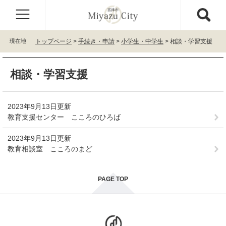
ペ
メ
ー
ニ
ジ
ュ
の
ー
現在地
トップページ
>
手続き・申請
>
小学生・中学生
>
相談・学習支援
先
を
頭
飛
本
で
ば
相談・学習支援
文
す
し
。
て
本
2023年9月13日更新
文
教育支援センター こころのひろば
へ
2023年9月13日更新
教育相談室 こころのまど
PAGE TOP