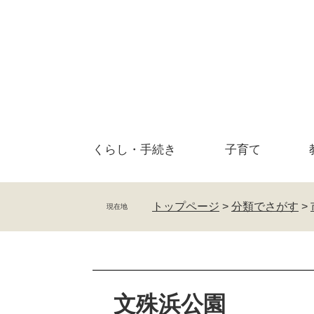
ペ
メ
ー
ニ
ジ
ュ
の
ー
先
を
頭
飛
で
ば
す
し
。
て
くらし・
手続き
子育て
本
文
へ
トップページ
>
分類でさがす
>
現在地
本
文
文殊浜公園