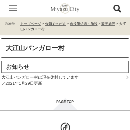
ペ
メ
ー
ニ
ジ
ュ
の
ー
現在地
トップページ
>
分類でさがす
>
市役所組織・施設
>
観光施設
>
大江
先
を
山バンガロー村
頭
飛
で
ば
本
す
し
大江山バンガロー村
文
。
て
本
文
お知らせ
へ
大江山バンガロー村は現在休村しています
2021年1月29日更新
PAGE TOP