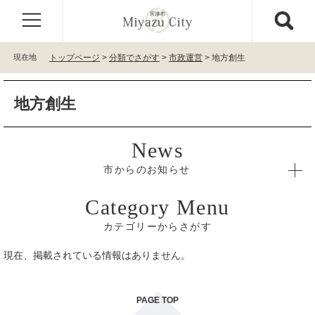
ペ
メ
ー
ニ
ジ
ュ
の
ー
現在地
トップページ
>
分類でさがす
>
市政運営
>
地方創生
先
を
頭
飛
本
で
ば
地方創生
文
す
し
。
て
本
文
へ
市からのお知らせ
カテゴリーからさがす
現在、掲載されている情報はありません。
PAGE TOP