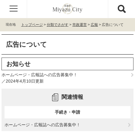
ペ
メ
ー
ニ
ジ
ュ
の
ー
現在地
トップページ
>
分類でさがす
>
市政運営
>
広報
>
広告について
先
を
頭
飛
本
で
ば
広告について
文
す
し
。
て
本
お知らせ
文
へ
ホームページ・広報誌への広告募集中！
2024年4月10日更新
関連情報
手続き・申請
ホームページ・広報誌への広告募集中！