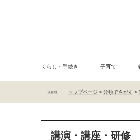
ペ
メ
ー
ニ
ジ
ュ
の
ー
先
を
頭
飛
で
ば
す
し
。
て
くらし・
手続き
子育て
本
文
へ
トップページ
>
分類でさがす
>
現在地
本
文
講演・講座・研修