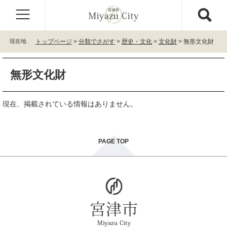
ペ
メ
ー
ニ
ジ
ュ
の
ー
現在地
トップページ
>
分類でさがす
>
歴史・文化
>
文化財
>
無形文化財
先
を
頭
飛
本
で
ば
無形文化財
文
す
し
。
て
本
現在、掲載されている情報はありません。
文
へ
PAGE TOP