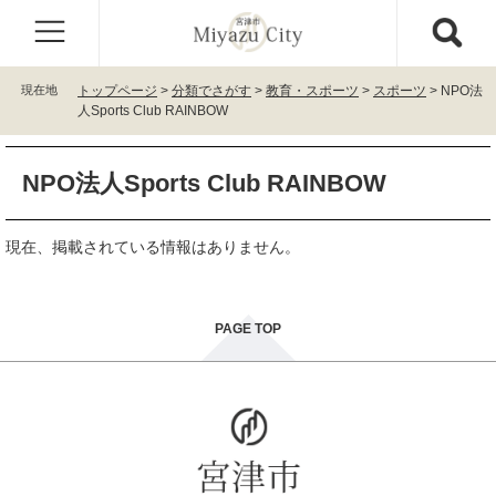
ペ
メ
ー
ニ
ジ
ュ
の
ー
現在地
トップページ
>
分類でさがす
>
教育・スポーツ
>
スポーツ
>
NPO法
先
を
人Sports Club RAINBOW
頭
飛
で
ば
本
す
し
NPO法人Sports Club RAINBOW
文
。
て
本
文
現在、掲載されている情報はありません。
へ
PAGE TOP