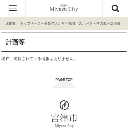
ペ
メ
ー
ニ
ジ
ュ
の
ー
現在地
トップページ
>
分類でさがす
>
教育・スポーツ
>
その他
>
計画等
先
を
頭
飛
本
で
ば
計画等
文
す
し
。
て
本
現在、掲載されている情報はありません。
文
へ
PAGE TOP