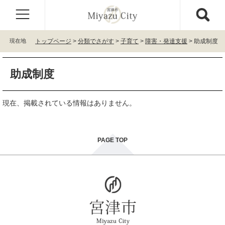
ペ
メ
ー
ニ
ジ
ュ
の
ー
現在地
トップページ
>
分類でさがす
>
子育て
>
障害・発達支援
>
助成制度
先
を
頭
飛
本
で
ば
助成制度
文
す
し
。
て
本
現在、掲載されている情報はありません。
文
へ
PAGE TOP