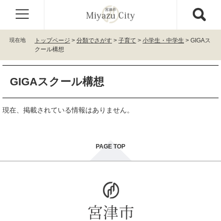
ペ
メ
ー
ニ
ジ
ュ
の
ー
現在地
トップページ
>
分類でさがす
>
子育て
>
小学生・中学生
>
GIGAス
先
を
クール構想
頭
飛
で
ば
本
す
し
GIGAスクール構想
文
。
て
本
文
現在、掲載されている情報はありません。
へ
PAGE TOP