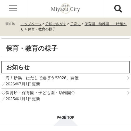
ペ
メ
ー
ニ
ジ
ュ
の
ー
現在地
トップページ
>
分類でさがす
>
子育て
>
保育園・幼稚園・一時預か
先
を
り
>
保育・教育の様子
頭
飛
で
ば
本
す
し
保育・教育の様子
文
。
て
本
文
お知らせ
へ
「海！砂浜！はだしで遊ぼう!!2026」開催
2026年7月1日更新
◇保育所・保育園・子ども園・幼稚園◇
2025年1月1日更新
PAGE TOP