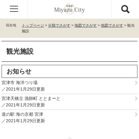
ペ
メ
ー
ニ
ジ
ュ
の
ー
現在地
トップページ
>
分類でさがす
>
地図でさがす
>
地図でさがす
>
観光
先
を
施設
頭
飛
で
ば
本
す
し
観光施設
文
。
て
本
文
お知らせ
へ
宮津市 海洋つり場
2021年1月29日更新
宮津天橋立 漁師町 ととまーと
2021年1月29日更新
道の駅 海の京都 宮津
2021年1月29日更新