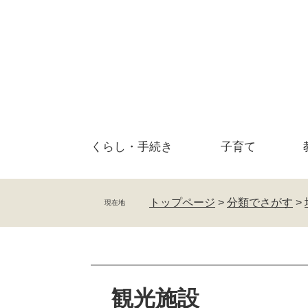
ペ
メ
ー
ニ
ジ
ュ
の
ー
先
を
頭
飛
で
ば
す
し
。
て
くらし・
手続き
子育て
本
文
へ
トップページ
>
分類でさがす
>
現在地
本
文
観光施設