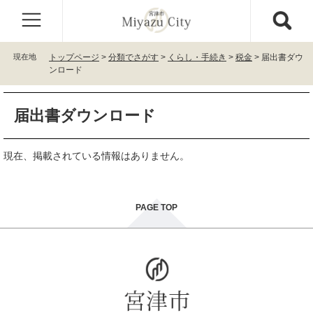
ペ
メ
ー
ニ
ジ
ュ
の
ー
現在地
トップページ
>
分類でさがす
>
くらし・手続き
>
税金
>
届出書ダウ
先
を
ンロード
頭
飛
で
ば
本
す
し
届出書ダウンロード
文
。
て
本
文
現在、掲載されている情報はありません。
へ
PAGE TOP