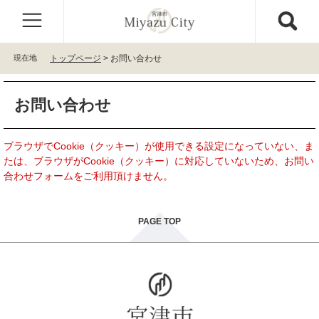
ペ
メ
ー
ニ
ジ
ュ
の
ー
現在地
トップページ
>
お問い合わせ
先
を
頭
飛
本
で
ば
お問い合わせ
文
す
し
。
て
本
ブラウザでCookie（クッキー）が使用できる設定になっていない、ま
文
たは、ブラウザがCookie（クッキー）に対応していないため、お問い
へ
合わせフォームをご利用頂けません。
PAGE TOP