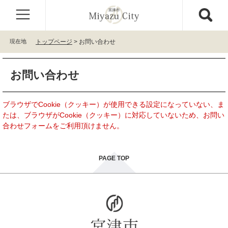
ペ
メ
ー
ニ
ジ
ュ
の
ー
現在地
トップページ
>
お問い合わせ
先
を
頭
飛
本
で
ば
お問い合わせ
文
す
し
。
て
本
ブラウザでCookie（クッキー）が使用できる設定になっていない、ま
文
たは、ブラウザがCookie（クッキー）に対応していないため、お問い
へ
合わせフォームをご利用頂けません。
PAGE TOP