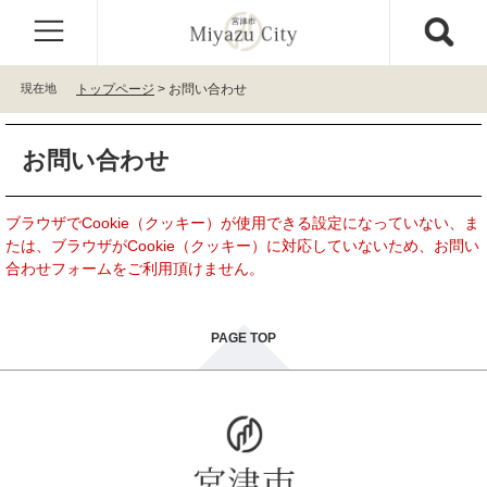
ペ
メ
ー
ニ
ジ
ュ
の
ー
現在地
トップページ
>
お問い合わせ
先
を
頭
飛
本
で
ば
お問い合わせ
文
す
し
。
て
本
ブラウザでCookie（クッキー）が使用できる設定になっていない、ま
文
たは、ブラウザがCookie（クッキー）に対応していないため、お問い
へ
合わせフォームをご利用頂けません。
PAGE TOP