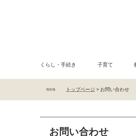
ペ
メ
ー
ニ
ジ
ュ
の
ー
先
を
頭
飛
で
ば
す
し
。
て
くらし・
手続き
子育て
本
文
へ
トップページ
>
お問い合わせ
現在地
本
文
お問い合わせ