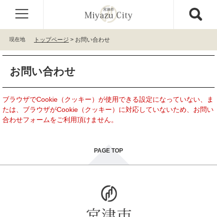
ペ
メ
ー
ニ
ジ
ュ
の
ー
現在地
トップページ
>
お問い合わせ
先
を
頭
飛
本
で
ば
お問い合わせ
文
す
し
。
て
本
ブラウザでCookie（クッキー）が使用できる設定になっていない、ま
文
たは、ブラウザがCookie（クッキー）に対応していないため、お問い
へ
合わせフォームをご利用頂けません。
PAGE TOP