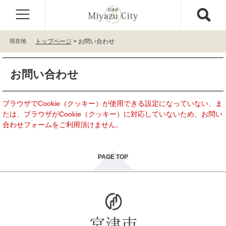
ペ
メ
ー
ニ
ジ
ュ
の
ー
現在地
トップページ
>
お問い合わせ
先
を
頭
飛
本
で
ば
お問い合わせ
文
す
し
。
て
本
ブラウザでCookie（クッキー）が使用できる設定になっていない、ま
文
たは、ブラウザがCookie（クッキー）に対応していないため、お問い
へ
合わせフォームをご利用頂けません。
PAGE TOP