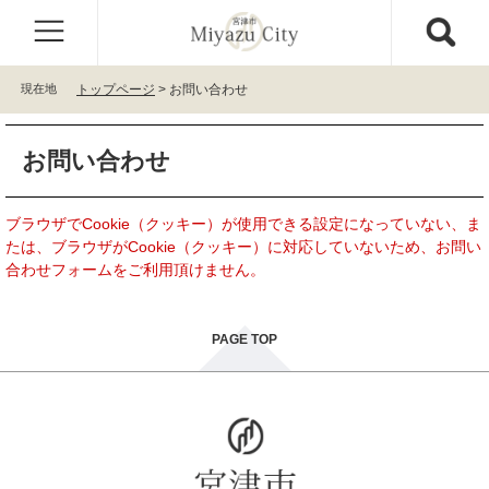
ペ
メ
ー
ニ
ジ
ュ
の
ー
現在地
トップページ
>
お問い合わせ
先
を
頭
飛
本
で
ば
お問い合わせ
文
す
し
。
て
本
ブラウザでCookie（クッキー）が使用できる設定になっていない、ま
文
たは、ブラウザがCookie（クッキー）に対応していないため、お問い
へ
合わせフォームをご利用頂けません。
PAGE TOP