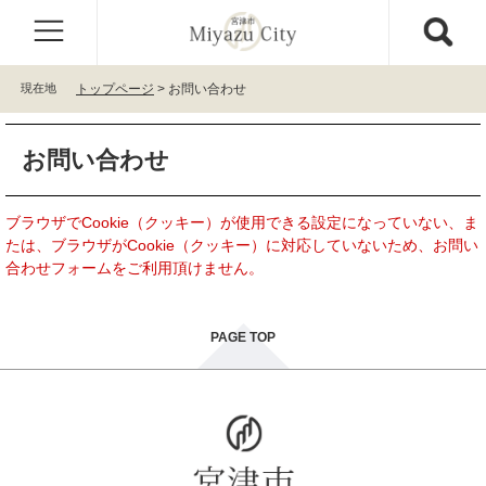
ペ
メ
ー
ニ
ジ
ュ
の
ー
現在地
トップページ
>
お問い合わせ
先
を
頭
飛
本
で
ば
お問い合わせ
文
す
し
。
て
本
ブラウザでCookie（クッキー）が使用できる設定になっていない、ま
文
たは、ブラウザがCookie（クッキー）に対応していないため、お問い
へ
合わせフォームをご利用頂けません。
PAGE TOP