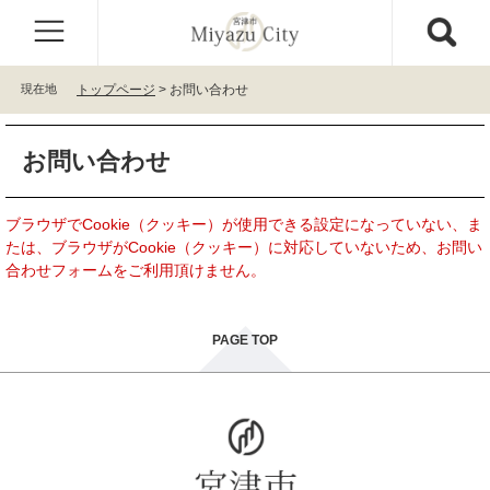
ペ
メ
ー
ニ
ジ
ュ
の
ー
現在地
トップページ
>
お問い合わせ
先
を
頭
飛
本
で
ば
お問い合わせ
文
す
し
。
て
本
ブラウザでCookie（クッキー）が使用できる設定になっていない、ま
文
たは、ブラウザがCookie（クッキー）に対応していないため、お問い
へ
合わせフォームをご利用頂けません。
PAGE TOP