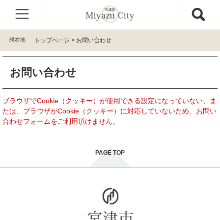
ペ
メ
ー
ニ
ジ
ュ
の
ー
現在地
トップページ
>
お問い合わせ
先
を
頭
飛
本
で
ば
お問い合わせ
文
す
し
。
て
本
ブラウザでCookie（クッキー）が使用できる設定になっていない、ま
文
たは、ブラウザがCookie（クッキー）に対応していないため、お問い
へ
合わせフォームをご利用頂けません。
PAGE TOP