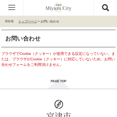
ペ
メ
ー
ニ
ジ
ュ
の
ー
現在地
トップページ
>
お問い合わせ
先
を
頭
飛
本
で
ば
お問い合わせ
文
す
し
。
て
本
ブラウザでCookie（クッキー）が使用できる設定になっていない、ま
文
たは、ブラウザがCookie（クッキー）に対応していないため、お問い
へ
合わせフォームをご利用頂けません。
PAGE TOP