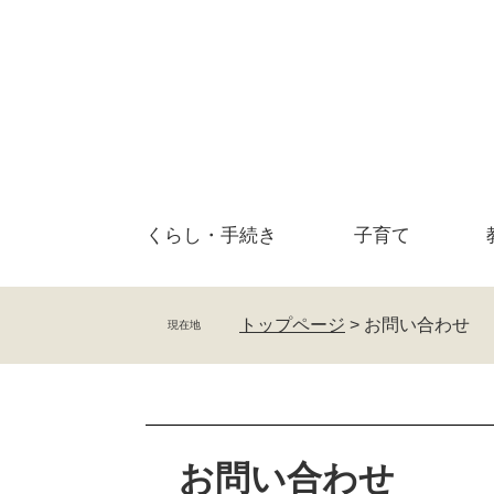
ペ
メ
ー
ニ
ジ
ュ
の
ー
先
を
頭
飛
で
ば
す
し
。
て
くらし・
手続き
子育て
本
文
へ
トップページ
>
お問い合わせ
現在地
本
文
お問い合わせ