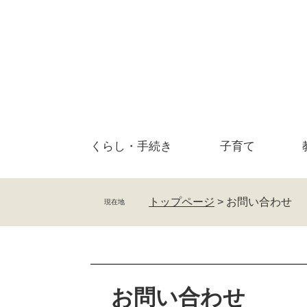
ペ
メ
ー
ニ
ジ
ュ
の
ー
先
を
頭
飛
で
ば
す
し
。
て
くらし・
手続き
子育て
本
文
へ
トップページ
>
お問い合わせ
現在地
本
文
お問い合わせ