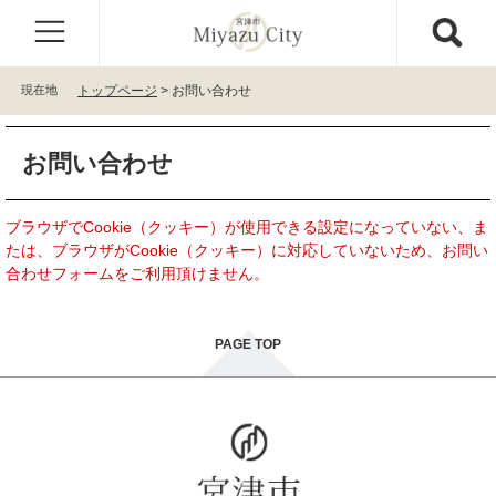
ペ
メ
ー
ニ
ジ
ュ
の
ー
現在地
トップページ
>
お問い合わせ
先
を
頭
飛
本
で
ば
お問い合わせ
文
す
し
。
て
本
ブラウザでCookie（クッキー）が使用できる設定になっていない、ま
文
たは、ブラウザがCookie（クッキー）に対応していないため、お問い
へ
合わせフォームをご利用頂けません。
PAGE TOP