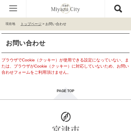
ペ
メ
ー
ニ
ジ
ュ
の
ー
現在地
トップページ
>
お問い合わせ
先
を
頭
飛
本
で
ば
お問い合わせ
文
す
し
。
て
本
ブラウザでCookie（クッキー）が使用できる設定になっていない、ま
文
たは、ブラウザがCookie（クッキー）に対応していないため、お問い
へ
合わせフォームをご利用頂けません。
PAGE TOP