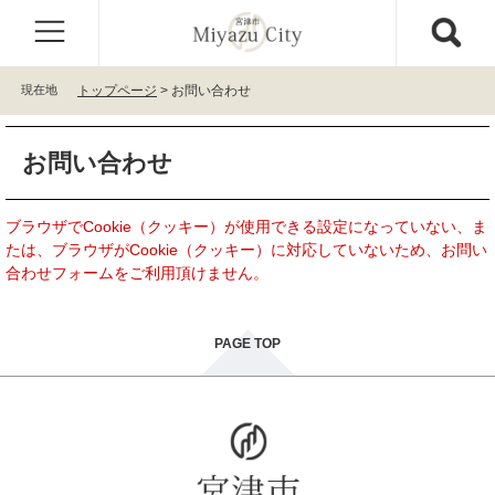
ペ
メ
ー
ニ
ジ
ュ
の
ー
現在地
トップページ
>
お問い合わせ
先
を
頭
飛
本
で
ば
お問い合わせ
文
す
し
。
て
本
ブラウザでCookie（クッキー）が使用できる設定になっていない、ま
文
たは、ブラウザがCookie（クッキー）に対応していないため、お問い
へ
合わせフォームをご利用頂けません。
PAGE TOP