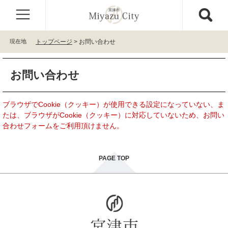
ペ
メ
ー
ニ
ジ
ュ
の
ー
現在地
トップページ
>
お問い合わせ
先
を
頭
飛
本
で
ば
お問い合わせ
文
す
し
。
て
本
ブラウザでCookie（クッキー）が使用できる設定になっていない、ま
文
たは、ブラウザがCookie（クッキー）に対応していないため、お問い
へ
合わせフォームをご利用頂けません。
PAGE TOP