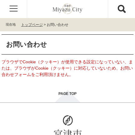
ペ
メ
ー
ニ
ジ
ュ
の
ー
現在地
トップページ
>
お問い合わせ
先
を
頭
飛
本
で
ば
お問い合わせ
文
す
し
。
て
本
ブラウザでCookie（クッキー）が使用できる設定になっていない、ま
文
たは、ブラウザがCookie（クッキー）に対応していないため、お問い
へ
合わせフォームをご利用頂けません。
PAGE TOP