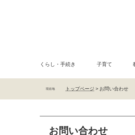
ペ
メ
ー
ニ
ジ
ュ
の
ー
先
を
頭
飛
で
ば
す
し
。
て
くらし・
手続き
子育て
本
文
へ
トップページ
>
お問い合わせ
現在地
本
文
お問い合わせ