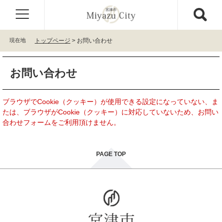
ペ
メ
ー
ニ
ジ
ュ
の
ー
現在地
トップページ
>
お問い合わせ
先
を
頭
飛
本
で
ば
お問い合わせ
文
す
し
。
て
本
ブラウザでCookie（クッキー）が使用できる設定になっていない、ま
文
たは、ブラウザがCookie（クッキー）に対応していないため、お問い
へ
合わせフォームをご利用頂けません。
PAGE TOP