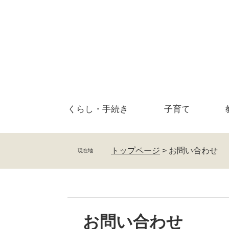
ペ
メ
ー
ニ
ジ
ュ
の
ー
先
を
頭
飛
で
ば
す
し
。
て
くらし・
手続き
子育て
本
文
へ
トップページ
>
お問い合わせ
現在地
本
文
お問い合わせ