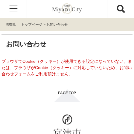
ペ
メ
ー
ニ
ジ
ュ
の
ー
現在地
トップページ
>
お問い合わせ
先
を
頭
飛
本
で
ば
お問い合わせ
文
す
し
。
て
本
ブラウザでCookie（クッキー）が使用できる設定になっていない、ま
文
たは、ブラウザがCookie（クッキー）に対応していないため、お問い
へ
合わせフォームをご利用頂けません。
PAGE TOP