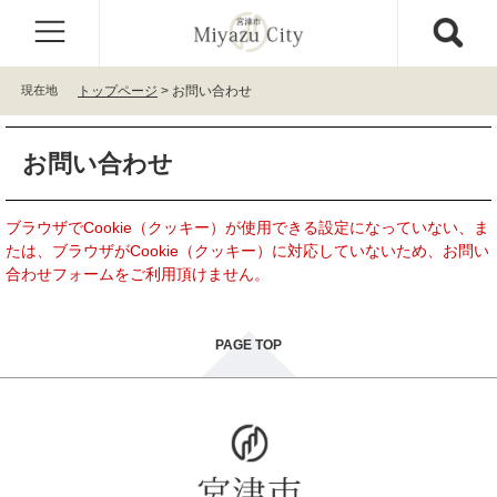
ペ
メ
ー
ニ
ジ
ュ
の
ー
現在地
トップページ
>
お問い合わせ
先
を
頭
飛
本
で
ば
お問い合わせ
文
す
し
。
て
本
ブラウザでCookie（クッキー）が使用できる設定になっていない、ま
文
たは、ブラウザがCookie（クッキー）に対応していないため、お問い
へ
合わせフォームをご利用頂けません。
PAGE TOP