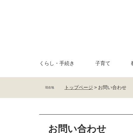
ペ
メ
ー
ニ
ジ
ュ
の
ー
先
を
頭
飛
で
ば
す
し
。
て
くらし・
手続き
子育て
本
文
へ
トップページ
>
お問い合わせ
現在地
本
文
お問い合わせ