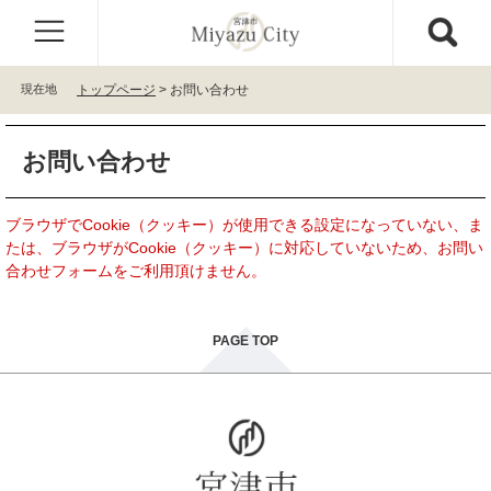
ペ
メ
ー
ニ
ジ
ュ
の
ー
現在地
トップページ
>
お問い合わせ
先
を
頭
飛
本
で
ば
お問い合わせ
文
す
し
。
て
本
ブラウザでCookie（クッキー）が使用できる設定になっていない、ま
文
たは、ブラウザがCookie（クッキー）に対応していないため、お問い
へ
合わせフォームをご利用頂けません。
PAGE TOP