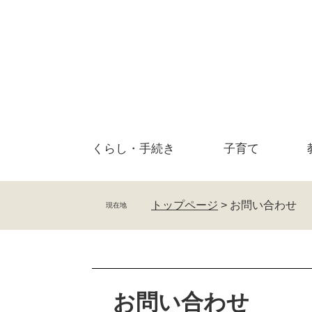
ペ
メ
ー
ニ
ジ
ュ
の
ー
先
を
頭
飛
で
ば
す
し
。
て
くらし・
手続き
子育て
本
文
へ
トップページ
>
お問い合わせ
現在地
本
文
お問い合わせ