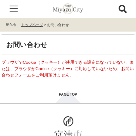
ペ
メ
ー
ニ
ジ
ュ
の
ー
現在地
トップページ
>
お問い合わせ
先
を
頭
飛
本
で
ば
お問い合わせ
文
す
し
。
て
本
ブラウザでCookie（クッキー）が使用できる設定になっていない、ま
文
たは、ブラウザがCookie（クッキー）に対応していないため、お問い
へ
合わせフォームをご利用頂けません。
PAGE TOP