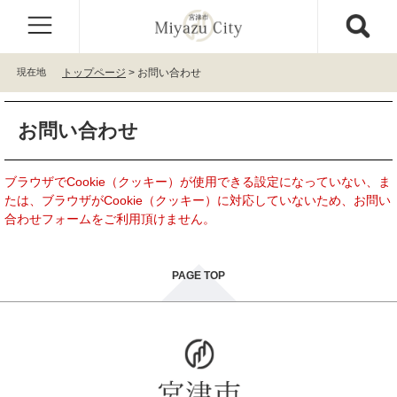
ペ
メ
ー
ニ
ジ
ュ
の
ー
現在地
トップページ
>
お問い合わせ
先
を
頭
飛
本
で
ば
お問い合わせ
文
す
し
。
て
本
ブラウザでCookie（クッキー）が使用できる設定になっていない、ま
文
たは、ブラウザがCookie（クッキー）に対応していないため、お問い
へ
合わせフォームをご利用頂けません。
PAGE TOP