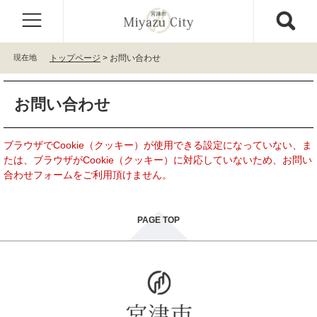
ペ
メ
ー
ニ
ジ
ュ
の
ー
現在地
トップページ
>
お問い合わせ
先
を
頭
飛
本
で
ば
お問い合わせ
文
す
し
。
て
本
ブラウザでCookie（クッキー）が使用できる設定になっていない、ま
文
たは、ブラウザがCookie（クッキー）に対応していないため、お問い
へ
合わせフォームをご利用頂けません。
PAGE TOP