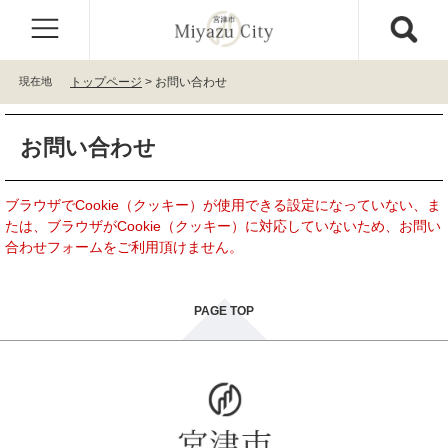
ペ
メ
ー
ニ
ジ
ュ
の
ー
現在地
トップページ
>
お問い合わせ
先
を
頭
飛
本
で
ば
お問い合わせ
文
す
し
。
て
本
ブラウザでCookie（クッキー）が使用できる設定になっていない、ま
文
たは、ブラウザがCookie（クッキー）に対応していないため、お問い
へ
合わせフォームをご利用頂けません。
PAGE TOP