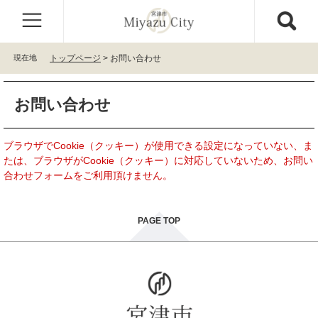
ペ
メ
ー
ニ
ジ
ュ
の
ー
現在地
トップページ
>
お問い合わせ
先
を
頭
飛
本
で
ば
お問い合わせ
文
す
し
。
て
本
ブラウザでCookie（クッキー）が使用できる設定になっていない、ま
文
たは、ブラウザがCookie（クッキー）に対応していないため、お問い
へ
合わせフォームをご利用頂けません。
PAGE TOP