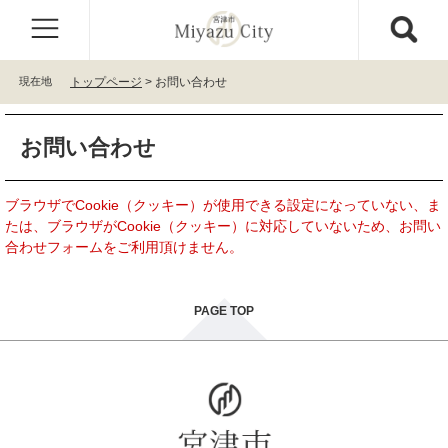
ペ
メ
ー
ニ
ジ
ュ
の
ー
現在地
トップページ
>
お問い合わせ
先
を
頭
飛
本
で
ば
お問い合わせ
文
す
し
。
て
本
ブラウザでCookie（クッキー）が使用できる設定になっていない、ま
文
たは、ブラウザがCookie（クッキー）に対応していないため、お問い
へ
合わせフォームをご利用頂けません。
PAGE TOP