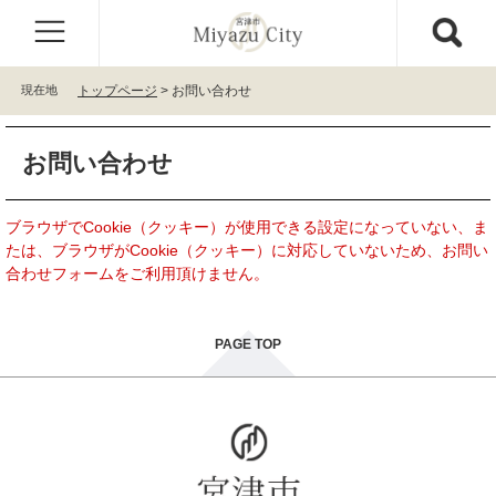
ペ
メ
ー
ニ
ジ
ュ
の
ー
現在地
トップページ
>
お問い合わせ
先
を
頭
飛
本
で
ば
お問い合わせ
文
す
し
。
て
本
ブラウザでCookie（クッキー）が使用できる設定になっていない、ま
文
たは、ブラウザがCookie（クッキー）に対応していないため、お問い
へ
合わせフォームをご利用頂けません。
PAGE TOP