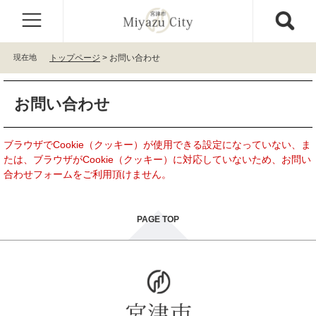
ペ
メ
ー
ニ
ジ
ュ
の
ー
現在地
トップページ
>
お問い合わせ
先
を
頭
飛
本
で
ば
お問い合わせ
文
す
し
。
て
本
ブラウザでCookie（クッキー）が使用できる設定になっていない、ま
文
たは、ブラウザがCookie（クッキー）に対応していないため、お問い
へ
合わせフォームをご利用頂けません。
PAGE TOP